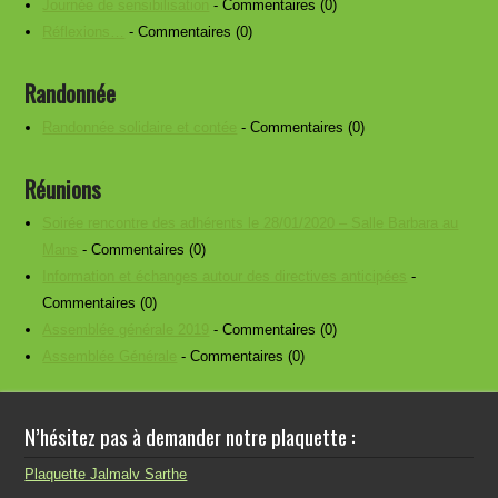
Journée de sensibilisation
- Commentaires (0)
Réflexions…
- Commentaires (0)
Randonnée
Randonnée solidaire et contée
- Commentaires (0)
Réunions
Soirée rencontre des adhérents le 28/01/2020 – Salle Barbara au
Mans
- Commentaires (0)
Information et échanges autour des directives anticipées
-
Commentaires (0)
Assemblée générale 2019
- Commentaires (0)
Assemblée Générale
- Commentaires (0)
N’hésitez pas à demander notre plaquette :
Plaquette Jalmalv Sarthe