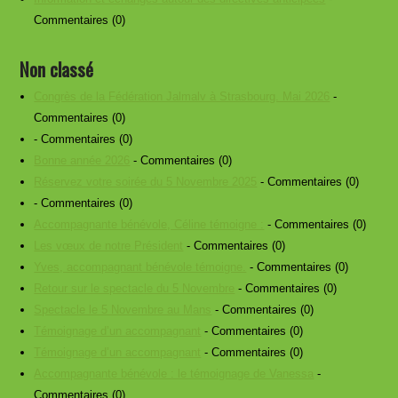
Commentaires (0)
Non classé
Congrès de la Fédération Jalmalv à Strasbourg. Mai 2026
-
Commentaires (0)
- Commentaires (0)
Bonne année 2026
- Commentaires (0)
Réservez votre soirée du 5 Novembre 2025
- Commentaires (0)
- Commentaires (0)
Accompagnante bénévole, Céline témoigne :
- Commentaires (0)
Les vœux de notre Président
- Commentaires (0)
Yves, accompagnant bénévole témoigne.
- Commentaires (0)
Retour sur le spectacle du 5 Novembre
- Commentaires (0)
Spectacle le 5 Novembre au Mans
- Commentaires (0)
Témoignage d’un accompagnant
- Commentaires (0)
Témoignage d’un accompagnant
- Commentaires (0)
Accompagnante bénévole : le témoignage de Vanessa
-
Commentaires (0)