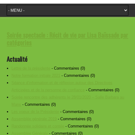
Soirée spectacle : Récit de vie par Lisa Baïssade par
catégories
Actualité
Lettre de la présidente
- Commentaires (0)
Notre formation initiale 2021
- Commentaires (0)
Séance d’information et de réflexion autour des Directives
Anticipées et de la personne de confiance
- Commentaires (0)
Soirée rencontre des adhérents le 28/01/2020 – Salle Barbara au
Mans
- Commentaires (0)
Les voeux de la Présidente
- Commentaires (0)
Assemblée générale 2019
- Commentaires (0)
Randonnée solidaire et contée
- Commentaires (0)
Assemblée Générale
- Commentaires (0)