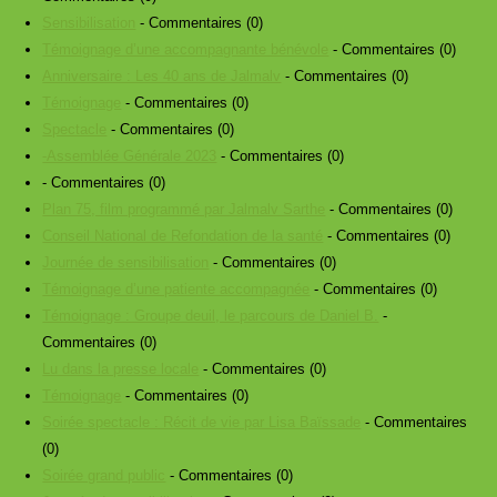
Sensibilisation
- Commentaires (0)
Témoignage d’une accompagnante bénévole
- Commentaires (0)
Anniversaire : Les 40 ans de Jalmalv
- Commentaires (0)
Témoignage
- Commentaires (0)
Spectacle
- Commentaires (0)
-Assemblée Générale 2023
- Commentaires (0)
- Commentaires (0)
Plan 75, film programmé par Jalmalv Sarthe
- Commentaires (0)
Conseil National de Refondation de la santé
- Commentaires (0)
Journée de sensibilisation
- Commentaires (0)
Témoignage d’une patiente accompagnée
- Commentaires (0)
Témoignage : Groupe deuil, le parcours de Daniel B.
-
Commentaires (0)
Lu dans la presse locale
- Commentaires (0)
Témoignage
- Commentaires (0)
Soirée spectacle : Récit de vie par Lisa Baïssade
- Commentaires
(0)
Soirée grand public
- Commentaires (0)