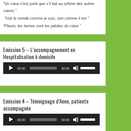
“Un cœur n’est juste que s’il bat au rythme des autres
volume.
cœurs.”
“Voir le monde comme je suis, non comme il est.”
“Pleure, les larmes sont les pétales du cœur.”
Emission 5 – L’accompagnement en
Hospitalisation à domicile
Lecteur
Utilisez
00:00
00:00
audio
les
flèches
haut/bas
pour
Emission 4 – Témoignage d’Anne, patiente
augmenter
accompagnée
ou
diminuer
Lecteur
Utilisez
00:00
00:00
le
audio
les
volume.
flèches