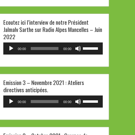
haut/bas
pour
Ecoutez ici l’interview de notre Président
augmenter
Jalmalv Sarthe sur Radio Alpes Mancelles – Juin
ou
2022
diminuer
le
Lecteur
Utilisez
00:00
00:00
volume.
audio
les
flèches
haut/bas
pour
Emission 3 – Novembre 2021 : Ateliers
augmenter
directives anticipées.
ou
diminuer
Lecteur
Utilisez
00:00
00:00
le
audio
les
volume.
flèches
haut/bas
pour
augmenter