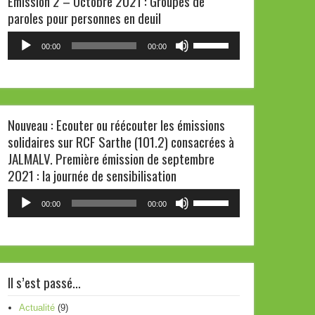
Emission 2 – Octobre 2021 : Groupes de
paroles pour personnes en deuil
ou
diminuer
Lecteur
Utilisez
00:00
00:00
le
audio
les
volume.
flèches
haut/bas
pour
Nouveau : Ecouter ou réécouter les émissions
augmenter
solidaires sur RCF Sarthe (101.2) consacrées à
ou
JALMALV. Première émission de septembre
diminuer
2021 : la journée de sensibilisation
le
volume.
Lecteur
Utilisez
00:00
00:00
audio
les
flèches
haut/bas
pour
Il s’est passé…
augmenter
ou
Actualité
(9)
diminuer