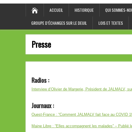
ACCUEIL
HISTORIQUE
QUI SOMMES-NO
GROUPE D’ÉCHANGES SUR LE DEUIL
LOIS ET TEXTES
Presse
Radios :
Interview d’Olivier de Margerie, Président de JALMALV, su
Journaux
:
Ouest-France : “Comment JALMALV fait face au COVID 19 ”
Maine Libre : “Elles accompagnent les malades” – Publié l