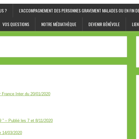
US ?
L’ACCOMPAGNEMENT DES PERSONNES GRAVEMENT MALADES OU EN FIN DE
VOS QUESTIONS
NOTRE MÉDIATHÈQUE
DEVENIR BÉNÉVOLE
LIEN
r France Inter du 20/01/2020
 – Publié les 7 et 8/11/2020
e 14/03/2020