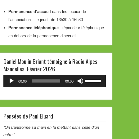
Permanence d’accueil
dans les locaux de
l’association : le jeudi, de 13h30 à 16h30
Permanence téléphonique
: répondeur téléphonique
en dehors de la permanence d’accueil
Daniel Moulin Briant témoigne à Radio Alpes
Mancelles. Février 2026
Lecteur
Utilisez
00:00
00:00
audio
les
flèches
haut/bas
pour
Pensées de Paul Eluard
augmenter
ou
“On transforme sa main en la mettant dans celle d’un
diminuer
autre.”
le