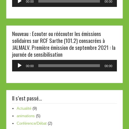
00:00
00:00
audio
Nouveau : Ecouter ou réécouter les émissions
solidaires sur RCF Sarthe (101.2) consacrées à
JALMALV. Première émission de septembre 2021 : la
journée de sensibilisation
Lecteur
00:00
00:00
audio
Il s’est passé…
Actualité
(9)
animations
(5)
Conférence/Débat
(2)