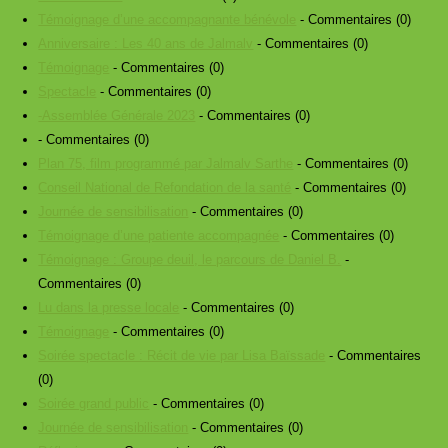
Témoignage d’une accompagnante bénévole
- Commentaires (0)
Anniversaire : Les 40 ans de Jalmalv
- Commentaires (0)
Témoignage
- Commentaires (0)
Spectacle
- Commentaires (0)
-Assemblée Générale 2023
- Commentaires (0)
- Commentaires (0)
Plan 75, film programmé par Jalmalv Sarthe
- Commentaires (0)
Conseil National de Refondation de la santé
- Commentaires (0)
Journée de sensibilisation
- Commentaires (0)
Témoignage d’une patiente accompagnée
- Commentaires (0)
Témoignage : Groupe deuil, le parcours de Daniel B.
-
Commentaires (0)
Lu dans la presse locale
- Commentaires (0)
Témoignage
- Commentaires (0)
Soirée spectacle : Récit de vie par Lisa Baïssade
- Commentaires
(0)
Soirée grand public
- Commentaires (0)
Journée de sensibilisation
- Commentaires (0)