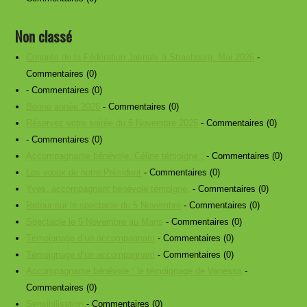
Non classé
Congrès de la Fédération Jalmalv à Strasbourg. Mai 2026
-
Commentaires (0)
- Commentaires (0)
Bonne année 2026
- Commentaires (0)
Réservez votre soirée du 5 Novembre 2025
- Commentaires (0)
- Commentaires (0)
Accompagnante bénévole, Céline témoigne :
- Commentaires (0)
Les vœux de notre Président
- Commentaires (0)
Yves, accompagnant bénévole témoigne.
- Commentaires (0)
Retour sur le spectacle du 5 Novembre
- Commentaires (0)
Spectacle le 5 Novembre au Mans
- Commentaires (0)
Témoignage d’un accompagnant
- Commentaires (0)
Témoignage d’un accompagnant
- Commentaires (0)
Accompagnante bénévole : le témoignage de Vanessa
-
Commentaires (0)
Sensibilisation
- Commentaires (0)