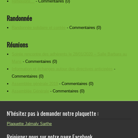
Réflexions…
- Commentaires (0)
Randonnée
Randonnée solidaire et contée
- Commentaires (0)
Réunions
Soirée rencontre des adhérents le 28/01/2020 – Salle Barbara au
Mans
- Commentaires (0)
Information et échanges autour des directives anticipées
-
Commentaires (0)
Assemblée générale 2019
- Commentaires (0)
Assemblée Générale
- Commentaires (0)
N’hésitez pas à demander notre plaquette :
Plaquette Jalmalv Sarthe
Rejoignez nous sur notre page Facebook