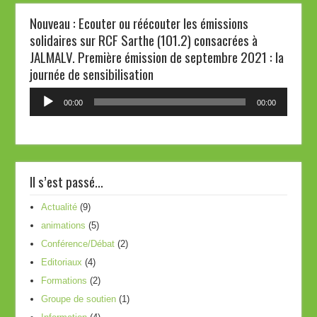
Nouveau : Ecouter ou réécouter les émissions
solidaires sur RCF Sarthe (101.2) consacrées à
JALMALV. Première émission de septembre 2021 : la
journée de sensibilisation
Lecteur
00:00
00:00
audio
Il s’est passé…
Actualité
(9)
animations
(5)
Conférence/Débat
(2)
Editoriaux
(4)
Formations
(2)
Groupe de soutien
(1)