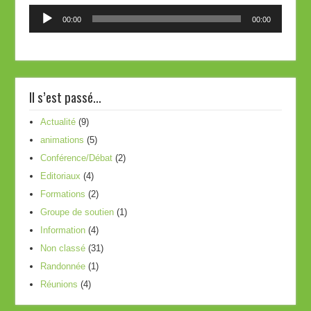
Lecteur
00:00
00:00
audio
Il s’est passé…
Actualité
(9)
animations
(5)
Conférence/Débat
(2)
Editoriaux
(4)
Formations
(2)
Groupe de soutien
(1)
Information
(4)
Non classé
(31)
Randonnée
(1)
Réunions
(4)