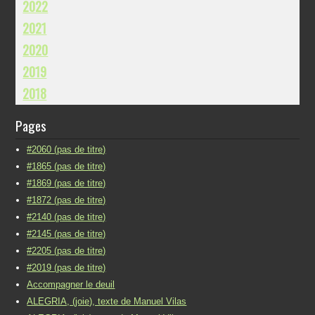
2022
2021
2020
2019
2018
Pages
#2060 (pas de titre)
#1865 (pas de titre)
#1869 (pas de titre)
#1872 (pas de titre)
#2140 (pas de titre)
#2145 (pas de titre)
#2205 (pas de titre)
#2019 (pas de titre)
Accompagner le deuil
ALEGRIA, (joie), texte de Manuel Vilas