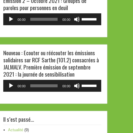
Emission 2 – Octobre 2021 : Groupes de
paroles pour personnes en deuil
ou
diminuer
Lecteur
Utilisez
00:00
00:00
le
audio
les
volume.
flèches
haut/bas
pour
Nouveau : Ecouter ou réécouter les émissions
augmenter
solidaires sur RCF Sarthe (101.2) consacrées à
ou
JALMALV. Première émission de septembre
diminuer
2021 : la journée de sensibilisation
le
volume.
Lecteur
Utilisez
00:00
00:00
audio
les
flèches
haut/bas
pour
Il s’est passé…
augmenter
ou
Actualité
(9)
diminuer