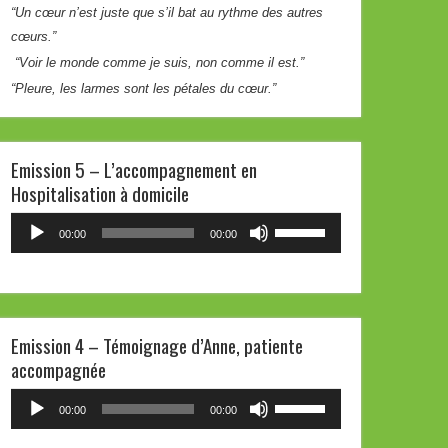
“Un cœur n’est juste que s’il bat au rythme des autres
volume.
cœurs.”
“Voir le monde comme je suis, non comme il est.”
“Pleure, les larmes sont les pétales du cœur.”
Emission 5 – L’accompagnement en
Hospitalisation à domicile
Lecteur
Utilisez
00:00
00:00
audio
les
flèches
haut/bas
pour
Emission 4 – Témoignage d’Anne, patiente
augmenter
accompagnée
ou
diminuer
Lecteur
Utilisez
00:00
00:00
le
audio
les
volume.
flèches