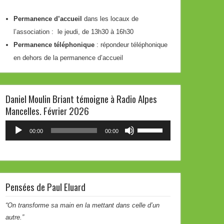
Permanence d’accueil
dans les locaux de
l’association : le jeudi, de 13h30 à 16h30
Permanence téléphonique
: répondeur téléphonique
en dehors de la permanence d’accueil
Daniel Moulin Briant témoigne à Radio Alpes
Mancelles. Février 2026
Lecteur
Utilisez
00:00
00:00
audio
les
flèches
haut/bas
pour
Pensées de Paul Eluard
augmenter
ou
“On transforme sa main en la mettant dans celle d’un
diminuer
autre.”
le