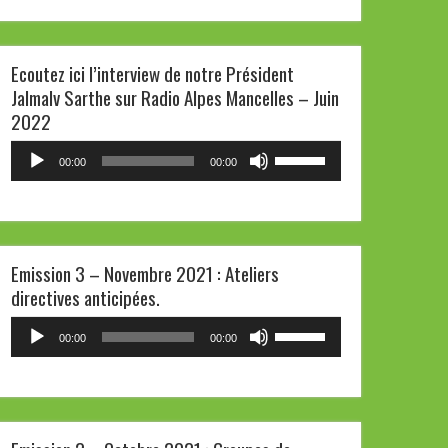
haut/bas
pour
Ecoutez ici l’interview de notre Président
augmenter
Jalmalv Sarthe sur Radio Alpes Mancelles – Juin
ou
2022
diminuer
le
Lecteur
Utilisez
00:00
00:00
volume.
audio
les
flèches
haut/bas
pour
Emission 3 – Novembre 2021 : Ateliers
augmenter
directives anticipées.
ou
diminuer
Lecteur
Utilisez
00:00
00:00
le
audio
les
volume.
flèches
haut/bas
pour
augmenter