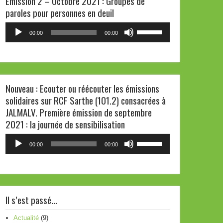
Emission 2 – Octobre 2021 : Groupes de
paroles pour personnes en deuil
ou
diminuer
Lecteur
Utilisez
00:00
00:00
le
audio
les
volume.
flèches
haut/bas
pour
Nouveau : Ecouter ou réécouter les émissions
augmenter
solidaires sur RCF Sarthe (101.2) consacrées à
ou
JALMALV. Première émission de septembre
diminuer
2021 : la journée de sensibilisation
le
volume.
Lecteur
Utilisez
00:00
00:00
audio
les
flèches
haut/bas
pour
Il s’est passé…
augmenter
ou
Actualité
(9)
diminuer