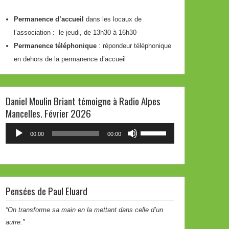
Permanence d’accueil
dans les locaux de
l’association : le jeudi, de 13h30 à 16h30
Permanence téléphonique
: répondeur téléphonique
en dehors de la permanence d’accueil
Daniel Moulin Briant témoigne à Radio Alpes
Mancelles. Février 2026
Lecteur
Utilisez
00:00
00:00
audio
les
flèches
haut/bas
pour
Pensées de Paul Eluard
augmenter
ou
“On transforme sa main en la mettant dans celle d’un
diminuer
autre.”
le