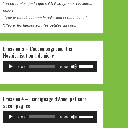
“Un cœur n’est juste que s’il bat au rythme des autres
volume.
cœurs.”
“Voir le monde comme je suis, non comme il est.”
“Pleure, les larmes sont les pétales du cœur.”
Emission 5 – L’accompagnement en
Hospitalisation à domicile
Lecteur
Utilisez
00:00
00:00
audio
les
flèches
haut/bas
pour
Emission 4 – Témoignage d’Anne, patiente
augmenter
accompagnée
ou
diminuer
Lecteur
Utilisez
00:00
00:00
le
audio
les
volume.
flèches