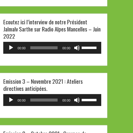
haut/bas
pour
Ecoutez ici l’interview de notre Président
augmenter
Jalmalv Sarthe sur Radio Alpes Mancelles – Juin
ou
2022
diminuer
le
Lecteur
Utilisez
00:00
00:00
volume.
audio
les
flèches
haut/bas
pour
Emission 3 – Novembre 2021 : Ateliers
augmenter
directives anticipées.
ou
diminuer
Lecteur
Utilisez
00:00
00:00
le
audio
les
volume.
flèches
haut/bas
pour
augmenter